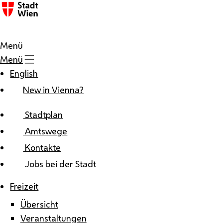
Zum Inhalt
Menü
Menü
English
New in Vienna?
Stadtplan
Amtswege
Kontakte
Jobs bei der Stadt
Freizeit
Übersicht
Veranstaltungen