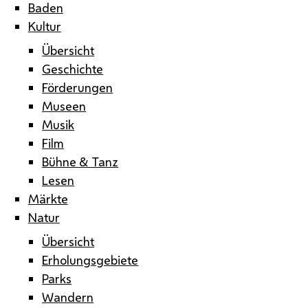
Baden
Kultur
Übersicht
Geschichte
Förderungen
Museen
Musik
Film
Bühne & Tanz
Lesen
Märkte
Natur
Übersicht
Erholungsgebiete
Parks
Wandern