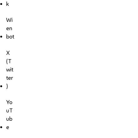
k
Wi
en
bot
X
(T
wit
ter
)
Yo
uT
ub
e