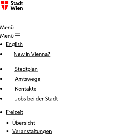
Zum Inhalt
Menü
Menü
English
New in Vienna?
Stadtplan
Amtswege
Kontakte
Jobs bei der Stadt
Freizeit
Übersicht
Veranstaltungen