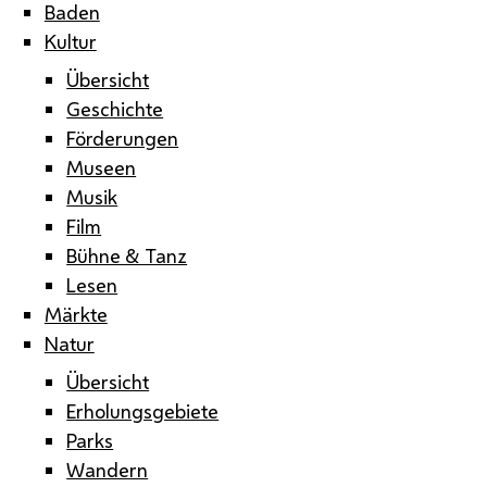
Baden
Kultur
Übersicht
Geschichte
Förderungen
Museen
Musik
Film
Bühne & Tanz
Lesen
Märkte
Natur
Übersicht
Erholungsgebiete
Parks
Wandern