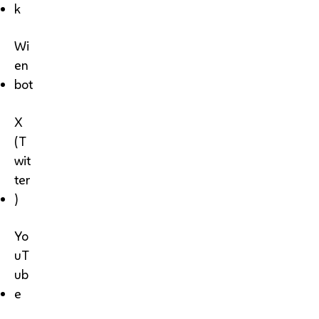
k
Wi
en
bot
X
(T
wit
ter
)
Yo
uT
ub
e