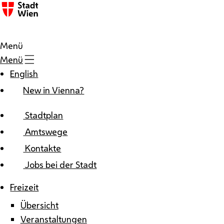
Zum Inhalt
Menü
Menü
English
New in Vienna?
Stadtplan
Amtswege
Kontakte
Jobs bei der Stadt
Freizeit
Übersicht
Veranstaltungen