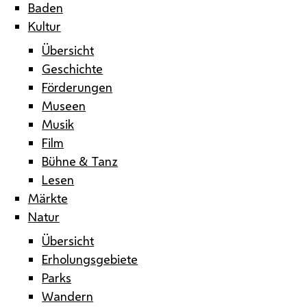
Baden
Kultur
Übersicht
Geschichte
Förderungen
Museen
Musik
Film
Bühne & Tanz
Lesen
Märkte
Natur
Übersicht
Erholungsgebiete
Parks
Wandern