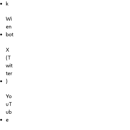
k
Wi
en
bot
X
(T
wit
ter
)
Yo
uT
ub
e