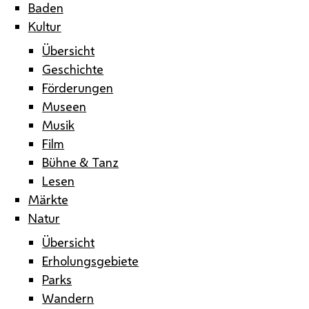
Baden
Kultur
Übersicht
Geschichte
Förderungen
Museen
Musik
Film
Bühne & Tanz
Lesen
Märkte
Natur
Übersicht
Erholungsgebiete
Parks
Wandern