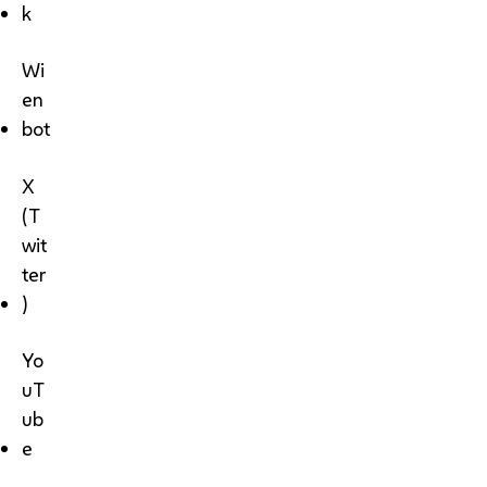
k
Wi
en
bot
X
(T
wit
ter
)
Yo
uT
ub
e