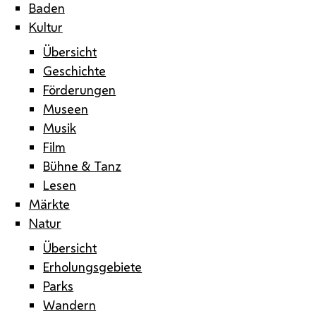
Baden
Kultur
Übersicht
Geschichte
Förderungen
Museen
Musik
Film
Bühne & Tanz
Lesen
Märkte
Natur
Übersicht
Erholungsgebiete
Parks
Wandern