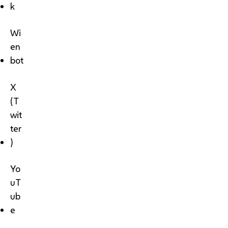
k
Wi
en
bot
X
(T
wit
ter
)
Yo
uT
ub
e