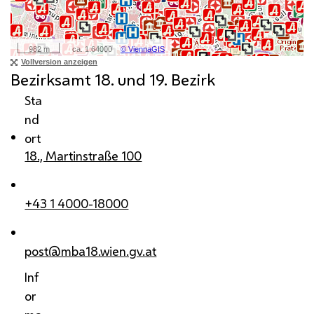
Bezirksamt 18. und 19. Bezirk
Sta
nd
ort
18., Martinstraße 100
+43 1 4000-18000
post@mba18.wien.gv.at
Inf
or