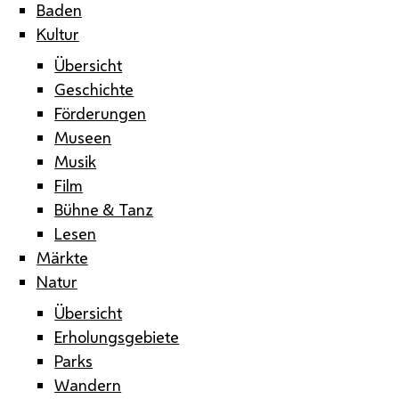
Baden
Kultur
Übersicht
Geschichte
Förderungen
Museen
Musik
Film
Bühne & Tanz
Lesen
Märkte
Natur
Übersicht
Erholungsgebiete
Parks
Wandern