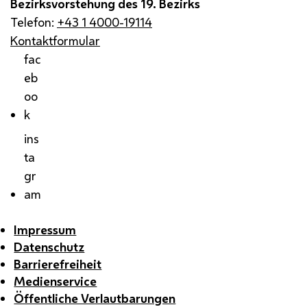
Bezirksvorstehung des 19. Bezirks
Telefon:
+43 1 4000-19114
Kontaktformular
fac
eb
oo
k
ins
ta
gr
am
Impressum
Datenschutz
Barrierefreiheit
Medienservice
Öffentliche Verlautbarungen