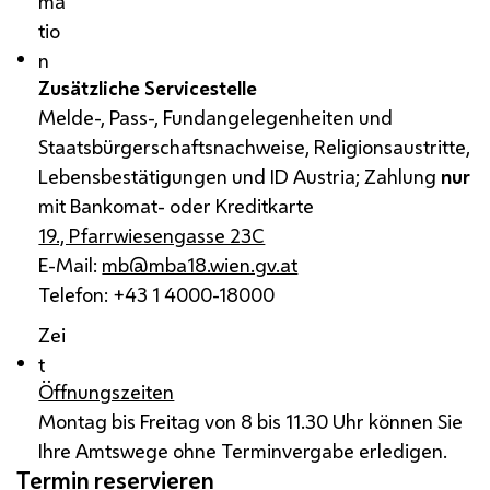
ma
tio
n
Zusätzliche Servicestelle
Melde-, Pass-, Fundangelegenheiten und
Staatsbürgerschaftsnachweise, Religionsaustritte,
Lebensbestätigungen und ID Austria; Zahlung
nur
mit Bankomat- oder Kreditkarte
19., Pfarrwiesengasse 23C
E-Mail:
mb@mba18.wien.gv.at
Telefon: +43 1 4000-18000
Zei
t
Öffnungszeiten
Montag bis Freitag von 8 bis 11.30 Uhr können Sie
Ihre Amtswege ohne Terminvergabe erledigen.
Termin reservieren