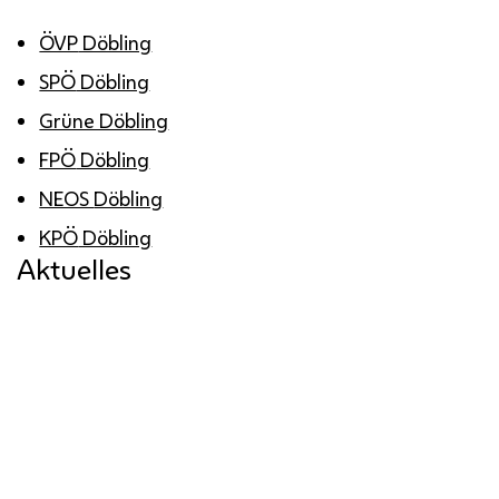
ÖVP
Döbling
SPÖ
Döbling
Grüne Döbling
FPÖ
Döbling
NEOS
Döbling
KPÖ
Döbling
Aktuelles
Feier für Jubilar*innen
BV
Daniel Resch lädt Geburtstags- und
Hochzeitsjubilar*innen am 29. September
2026 zu einer Jause in die
Bezirksvertretung, um ihnen die
Ehrengeschenke der Stadt Wien zu