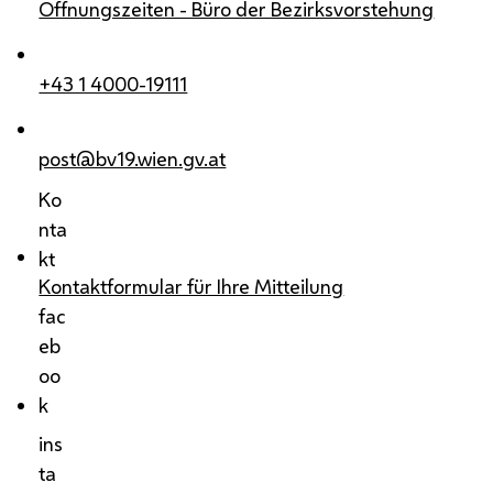
Öffnungszeiten - Büro der Bezirksvorstehung
+43 1 4000-19111
post@bv19.wien.gv.at
Ko
nta
kt
Kontaktformular für Ihre Mitteilung
fac
eb
oo
k
ins
ta