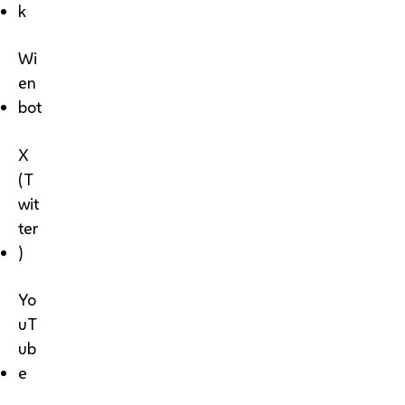
k
Wi
en
bot
X
(T
wit
ter
)
Yo
uT
ub
e