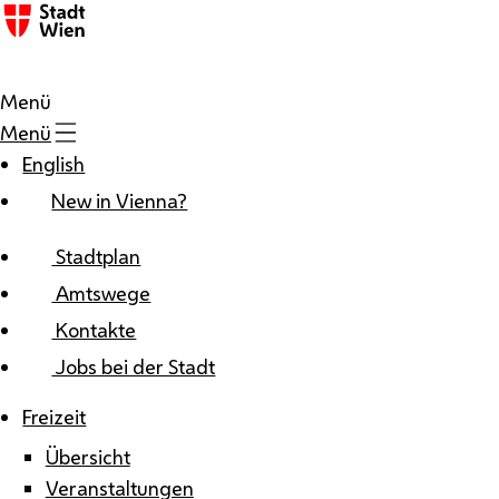
Zum Inhalt
Menü
Menü
English
New in Vienna?
Stadtplan
Amtswege
Kontakte
Jobs bei der Stadt
Freizeit
Übersicht
Veranstaltungen