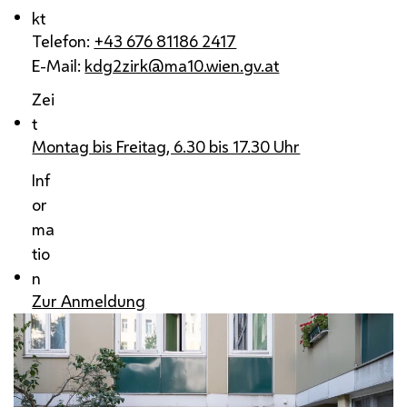
kt
Telefon:
+43 676 81186 2417
E-Mail:
kdg2zirk@ma10.wien.gv.at
Zei
t
Montag bis Freitag, 6.30 bis 17.30 Uhr
Inf
or
ma
tio
n
Zur Anmeldung