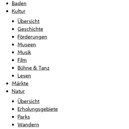
Baden
Kultur
Übersicht
Geschichte
Förderungen
Museen
Musik
Film
Bühne & Tanz
Lesen
Märkte
Natur
Übersicht
Erholungsgebiete
Parks
Wandern