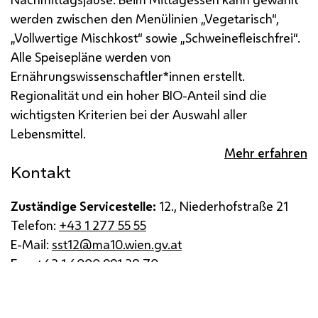
werden zwischen den Menülinien „Vegetarisch“,
„Vollwertige Mischkost“ sowie „Schweinefleischfrei“.
Alle Speisepläne werden von
Ernährungswissenschaftler*innen erstellt.
Regionalität und ein hoher BIO-Anteil sind die
wichtigsten Kriterien bei der Auswahl aller
Lebensmittel.
Mehr erfahren
Kontakt
Zuständige Servicestelle:
12., Niederhofstraße 21
Telefon:
+43 1 277 55 55
E-Mail:
sst12@ma10.wien.gv.at
Fax:
+43 1 4000 991 38 70
Impressum
Datenschutz