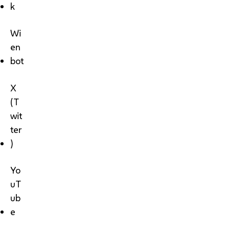
k
Wi
en
bot
X
(T
wit
ter
)
Yo
uT
ub
e