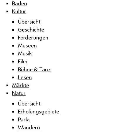
Baden
Kultur
Übersicht
Geschichte
Förderungen
Museen
Musik
Film
Bühne & Tanz
Lesen
Märkte
Natur
Übersicht
Erholungsgebiete
Parks
Wandern