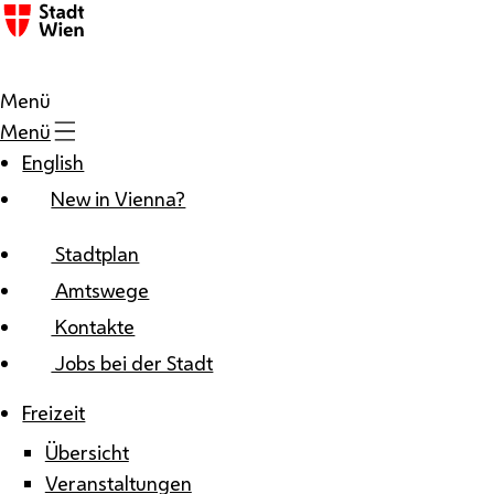
Zum Inhalt
Menü
Menü
English
New in Vienna?
Stadtplan
Amtswege
Kontakte
Jobs bei der Stadt
Freizeit
Übersicht
Veranstaltungen