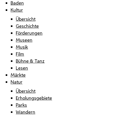
Baden
Kultur
Übersicht
Geschichte
Förderungen
Museen
Musik
Film
Bühne & Tanz
Lesen
Märkte
Natur
Übersicht
Erholungsgebiete
Parks
Wandern