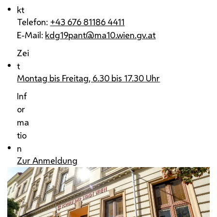
kt
Telefon:
+43 676 81186 4411
E-Mail:
kdg19pant@ma10.wien.gv.at
Zei
t
Montag bis Freitag, 6.30 bis 17.30 Uhr
Inf
or
ma
tio
n
Zur Anmeldung