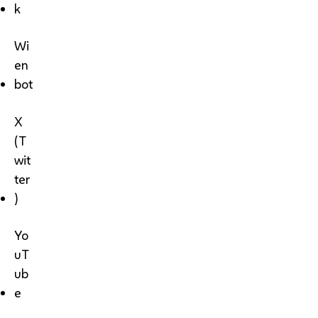
k
Wi
en
bot
X
(T
wit
ter
)
Yo
uT
ub
e