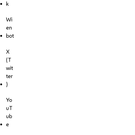
k
Wi
en
bot
X
(T
wit
ter
)
Yo
uT
ub
e