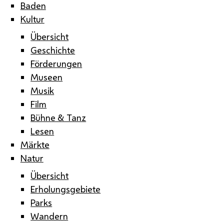
Baden
Kultur
Übersicht
Geschichte
Förderungen
Museen
Musik
Film
Bühne & Tanz
Lesen
Märkte
Natur
Übersicht
Erholungsgebiete
Parks
Wandern