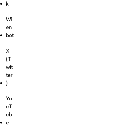
k
Wi
en
bot
X
(T
wit
ter
)
Yo
uT
ub
e