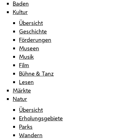
Baden
Kultur
Übersicht
Geschichte
Förderungen
Museen
Musik
Film
Bühne & Tanz
Lesen
Märkte
Natur
Übersicht
Erholungsgebiete
Parks
Wandern