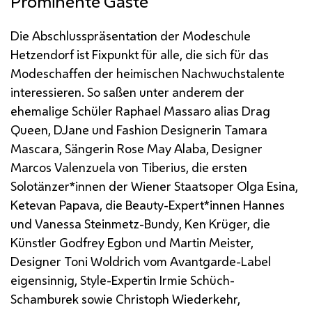
Prominente Gäste
Die Abschlusspräsentation der Modeschule
Hetzendorf ist Fixpunkt für alle, die sich für das
Modeschaffen der heimischen Nachwuchstalente
interessieren. So saßen unter anderem der
ehemalige Schüler Raphael Massaro alias
Drag
Queen,
DJane
und
Fashion Designerin
Tamara
Mascara, Sängerin
Rose May
Alaba, Designer
Marcos Valenzuela von Tiberius, die ersten
Solotänzer*innen der Wiener Staatsoper Olga Esina,
Ketevan Papava, die
Beauty
-Expert*innen Hannes
und Vanessa Steinmetz-
Bundy
, Ken Krüger, die
Künstler
Godfrey
Egbon und Martin Meister,
Designer Toni Woldrich vom
Avantgarde
-
Label
eigensinnig,
Style
-Expertin Irmie Schüch-
Schamburek sowie Christoph Wiederkehr,