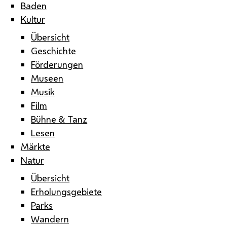
Baden
Kultur
Übersicht
Geschichte
Förderungen
Museen
Musik
Film
Bühne & Tanz
Lesen
Märkte
Natur
Übersicht
Erholungsgebiete
Parks
Wandern