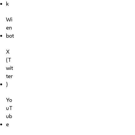
k
Wi
en
bot
X
(T
wit
ter
)
Yo
uT
ub
e