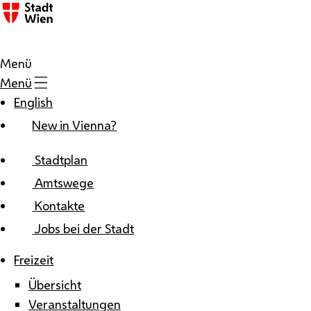
Zum Inhalt
Menü
Menü
English
New in Vienna?
Stadtplan
Amtswege
Kontakte
Jobs bei der Stadt
Freizeit
Übersicht
Veranstaltungen