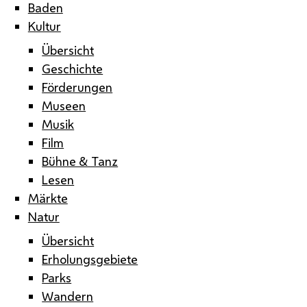
Baden
Kultur
Übersicht
Geschichte
Förderungen
Museen
Musik
Film
Bühne & Tanz
Lesen
Märkte
Natur
Übersicht
Erholungsgebiete
Parks
Wandern