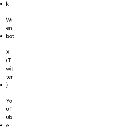
k
Wi
en
bot
X
(T
wit
ter
)
Yo
uT
ub
e