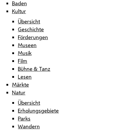
Baden
Kultur
Übersicht
Geschichte
Förderungen
Museen
Musik
Film
Bühne & Tanz
Lesen
Märkte
Natur
Übersicht
Erholungsgebiete
Parks
Wandern