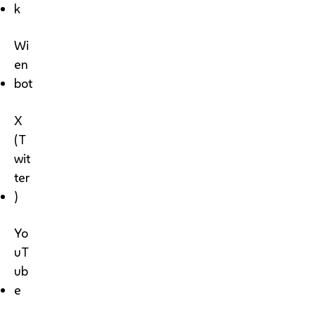
k
Wi
en
bot
X
(T
wit
ter
)
Yo
uT
ub
e