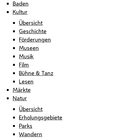
Baden
Kultur
Übersicht
Geschichte
Förderungen
Museen
Musik
Film
Bühne & Tanz
Lesen
Märkte
Natur
Übersicht
Erholungsgebiete
Parks
Wandern