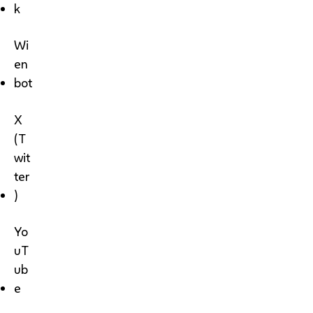
k
Wi
en
bot
X
(T
wit
ter
)
Yo
uT
ub
e