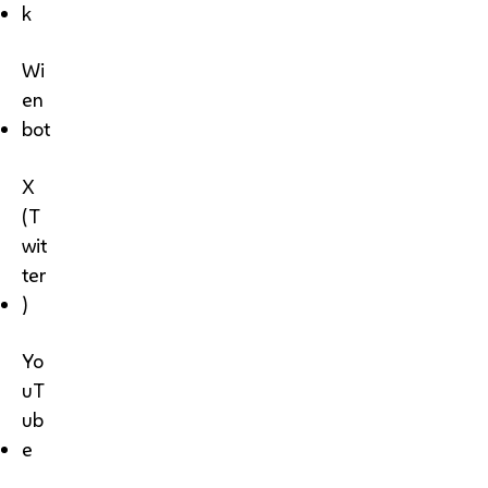
k
Wi
en
bot
X
(T
wit
ter
)
Yo
uT
ub
e