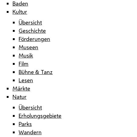
Baden
Kultur
Übersicht
Geschichte
Förderungen
Museen
Musik
Film
Bühne & Tanz
Lesen
Märkte
Natur
Übersicht
Erholungsgebiete
Parks
Wandern