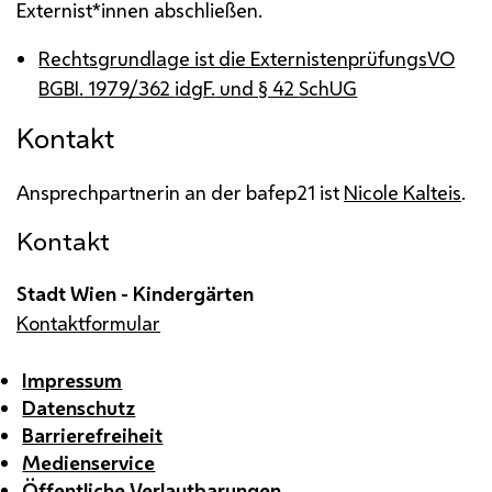
Externist*innen abschließen.
Rechtsgrundlage ist die Externistenprüfungs
VO
BGBI.
1979/362
idgF.
und § 42
SchUG
Kontakt
Ansprechpartnerin an der
bafep
21 ist
Nicole Kalteis
.
Kontakt
Stadt Wien - Kindergärten
Kontaktformular
Impressum
Datenschutz
Barrierefreiheit
Medienservice
Öffentliche Verlautbarungen