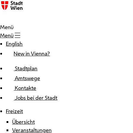
Zum Inhalt
Menü
Menü
English
New in Vienna?
Stadtplan
Amtswege
Kontakte
Jobs bei der Stadt
Freizeit
Übersicht
Veranstaltungen