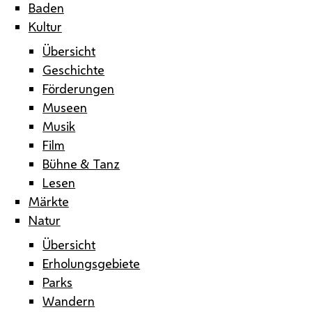
Baden
Kultur
Übersicht
Geschichte
Förderungen
Museen
Musik
Film
Bühne & Tanz
Lesen
Märkte
Natur
Übersicht
Erholungsgebiete
Parks
Wandern