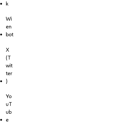
k
Wi
en
bot
X
(T
wit
ter
)
Yo
uT
ub
e