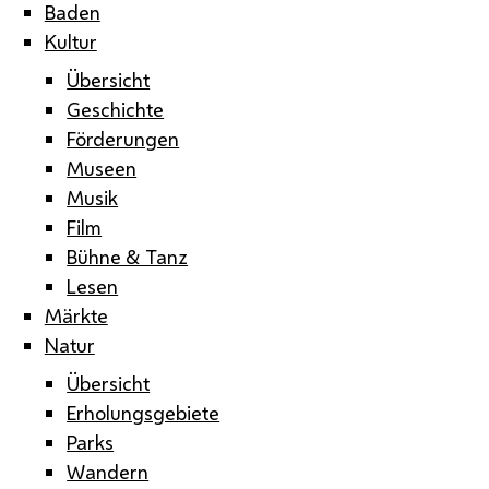
Baden
Kultur
Übersicht
Geschichte
Förderungen
Museen
Musik
Film
Bühne & Tanz
Lesen
Märkte
Natur
Übersicht
Erholungsgebiete
Parks
Wandern