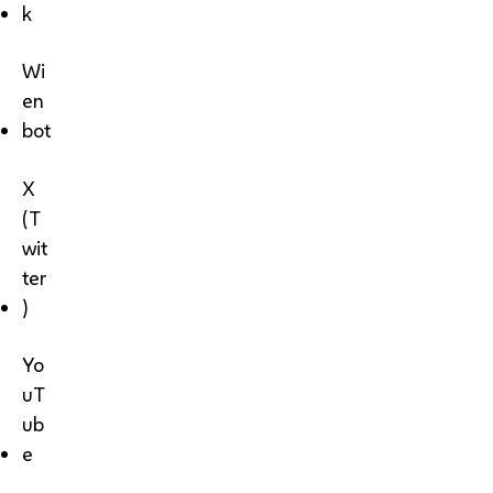
k
Wi
en
bot
X
(T
wit
ter
)
Yo
uT
ub
e