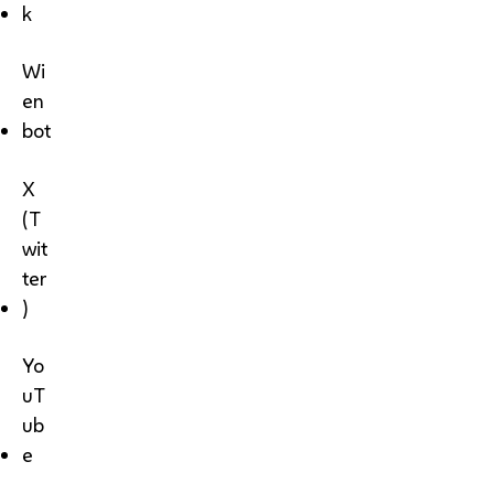
k
Wi
en
bot
X
(T
wit
ter
)
Yo
uT
ub
e