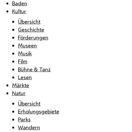
Baden
Kultur
Übersicht
Geschichte
Förderungen
Museen
Musik
Film
Bühne & Tanz
Lesen
Märkte
Natur
Übersicht
Erholungsgebiete
Parks
Wandern