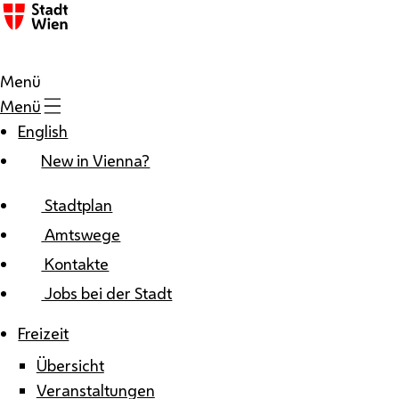
Zum Inhalt
Menü
Menü
English
New in Vienna?
Stadtplan
Amtswege
Kontakte
Jobs bei der Stadt
Freizeit
Übersicht
Veranstaltungen