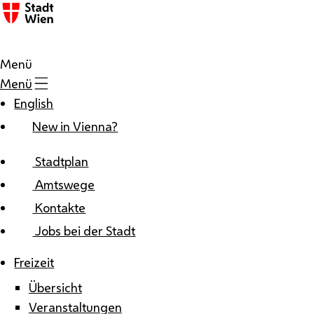
Zum Inhalt
Menü
Menü
English
New in Vienna?
Stadtplan
Amtswege
Kontakte
Jobs bei der Stadt
Freizeit
Übersicht
Veranstaltungen