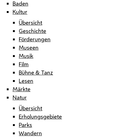
Baden
Kultur
Übersicht
Geschichte
Förderungen
Museen
Musik
Film
Bühne & Tanz
Lesen
Märkte
Natur
Übersicht
Erholungsgebiete
Parks
Wandern