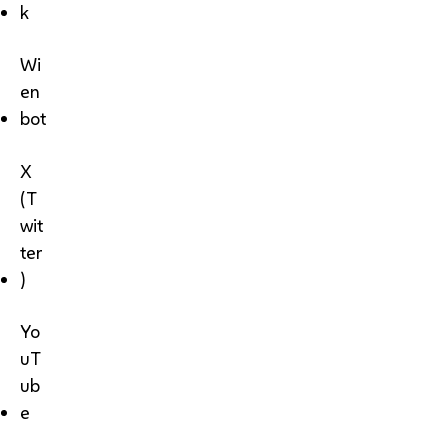
k
Wi
en
bot
X
(T
wit
ter
)
Yo
uT
ub
e