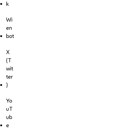
k
Wi
en
bot
X
(T
wit
ter
)
Yo
uT
ub
e