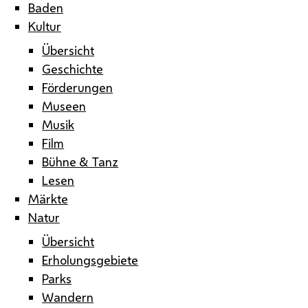
Baden
Kultur
Übersicht
Geschichte
Förderungen
Museen
Musik
Film
Bühne & Tanz
Lesen
Märkte
Natur
Übersicht
Erholungsgebiete
Parks
Wandern