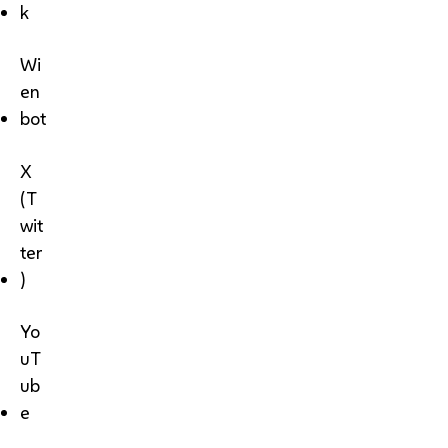
k
Wi
en
bot
X
(T
wit
ter
)
Yo
uT
ub
e