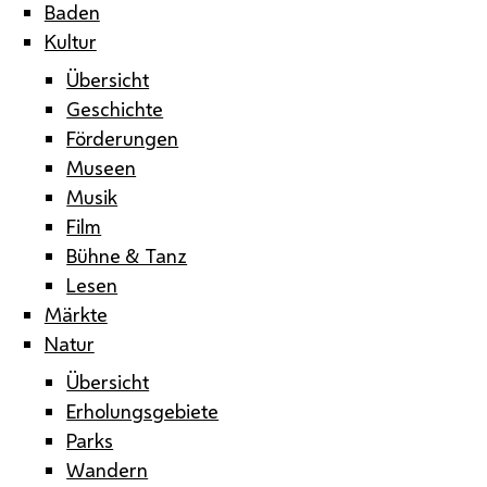
Baden
Kultur
Übersicht
Geschichte
Förderungen
Museen
Musik
Film
Bühne & Tanz
Lesen
Märkte
Natur
Übersicht
Erholungsgebiete
Parks
Wandern