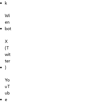
k
Wi
en
bot
X
(T
wit
ter
)
Yo
uT
ub
e