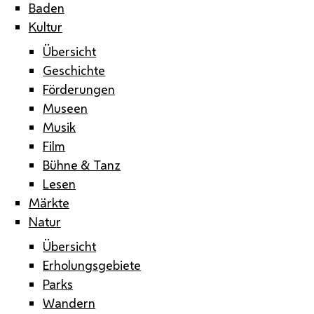
Baden
Kultur
Übersicht
Geschichte
Förderungen
Museen
Musik
Film
Bühne & Tanz
Lesen
Märkte
Natur
Übersicht
Erholungsgebiete
Parks
Wandern