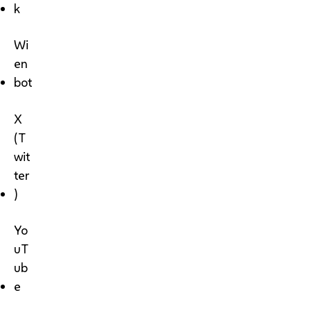
k
Wi
en
bot
X
(T
wit
ter
)
Yo
uT
ub
e