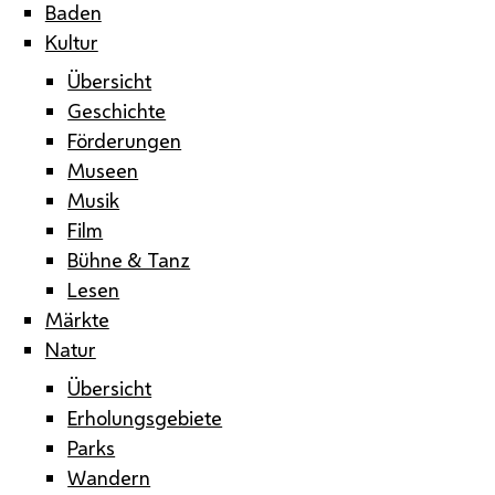
Baden
Kultur
Übersicht
Geschichte
Förderungen
Museen
Musik
Film
Bühne & Tanz
Lesen
Märkte
Natur
Übersicht
Erholungsgebiete
Parks
Wandern