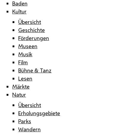
Baden
Kultur
Übersicht
Geschichte
Förderungen
Museen
Musik
Film
Bühne & Tanz
Lesen
Märkte
Natur
Übersicht
Erholungsgebiete
Parks
Wandern