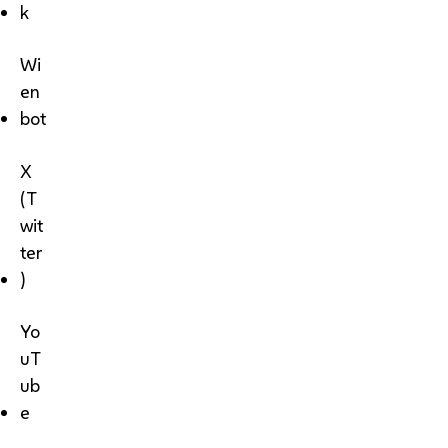
k
Wi
en
bot
X
(T
wit
ter
)
Yo
uT
ub
e