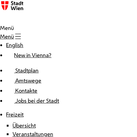
Zum Inhalt
Menü
Menü
English
New in Vienna?
Stadtplan
Amtswege
Kontakte
Jobs bei der Stadt
Freizeit
Übersicht
Veranstaltungen