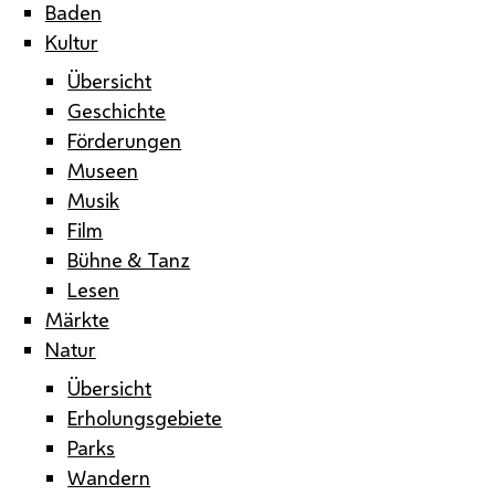
Baden
Kultur
Übersicht
Geschichte
Förderungen
Museen
Musik
Film
Bühne & Tanz
Lesen
Märkte
Natur
Übersicht
Erholungsgebiete
Parks
Wandern