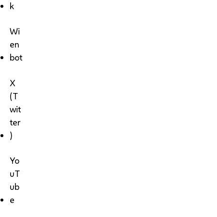
k
Wi
en
bot
X
(T
wit
ter
)
Yo
uT
ub
e