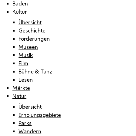
Baden
Kultur
Übersicht
Geschichte
Förderungen
Museen
Musik
Film
Bühne & Tanz
Lesen
Märkte
Natur
Übersicht
Erholungsgebiete
Parks
Wandern