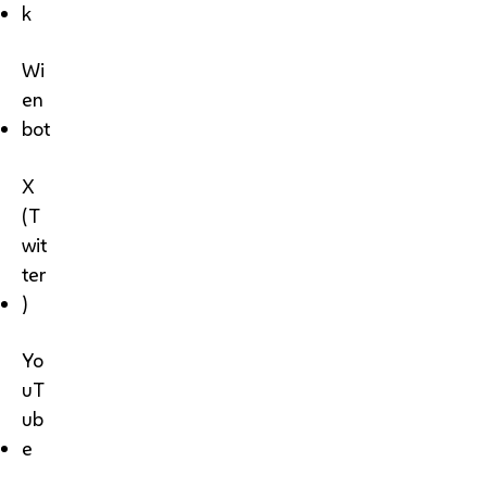
k
Wi
en
bot
X
(T
wit
ter
)
Yo
uT
ub
e