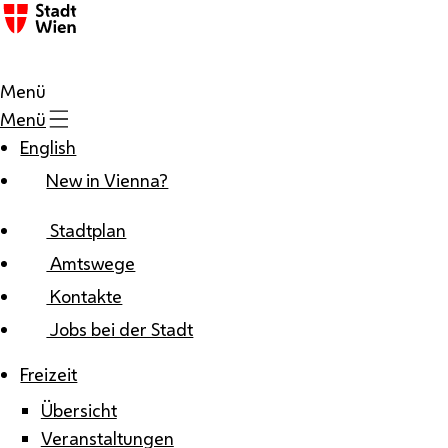
Zum Inhalt
Menü
Menü
English
New in Vienna?
Stadtplan
Amtswege
Kontakte
Jobs bei der Stadt
Freizeit
Übersicht
Veranstaltungen