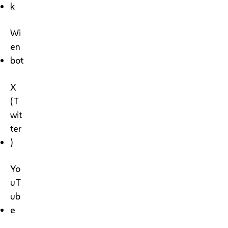
k
Wi
en
bot
X
(T
wit
ter
)
Yo
uT
ub
e