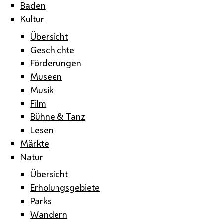
Baden
Kultur
Übersicht
Geschichte
Förderungen
Museen
Musik
Film
Bühne & Tanz
Lesen
Märkte
Natur
Übersicht
Erholungsgebiete
Parks
Wandern