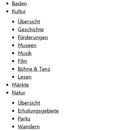
Baden
Kultur
Übersicht
Geschichte
Förderungen
Museen
Musik
Film
Bühne & Tanz
Lesen
Märkte
Natur
Übersicht
Erholungsgebiete
Parks
Wandern