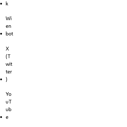
k
Wi
en
bot
X
(T
wit
ter
)
Yo
uT
ub
e