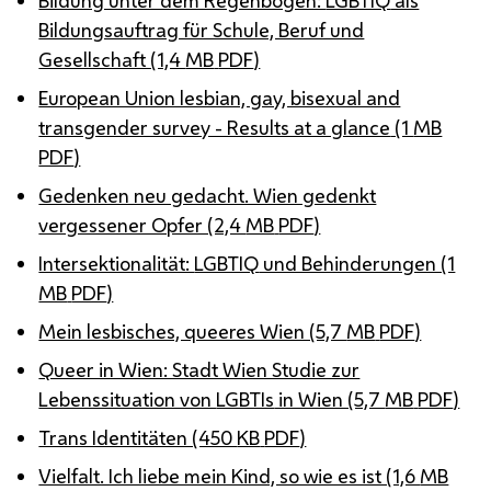
Bildungsauftrag für Schule, Beruf und
Gesellschaft (1,4
MB
PDF
)
European Union lesbian, gay, bisexual and
transgender survey - Results at a glance
(1
MB
PDF
)
Gedenken neu gedacht. Wien gedenkt
vergessener Opfer (2,4
MB
PDF
)
Intersektionalität:
LGBTIQ
und Behinderungen (1
MB
PDF
)
Mein lesbisches, queeres Wien (5,7
MB
PDF
)
Queer in Wien: Stadt Wien Studie zur
Lebenssituation von
LGBTIs
in Wien (5,7
MB
PDF
)
Trans Identitäten (450
KB
PDF
)
Vielfalt. Ich liebe mein Kind, so wie es ist (1,6
MB