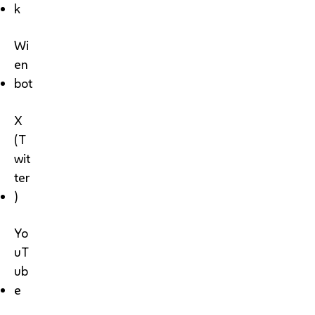
k
Wi
en
bot
X
(T
wit
ter
)
Yo
uT
ub
e