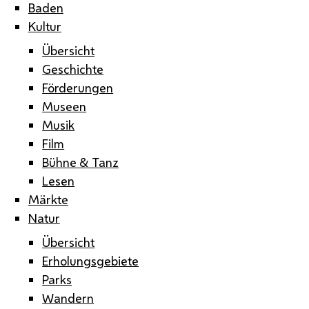
Baden
Kultur
Übersicht
Geschichte
Förderungen
Museen
Musik
Film
Bühne & Tanz
Lesen
Märkte
Natur
Übersicht
Erholungsgebiete
Parks
Wandern