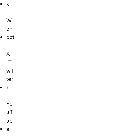
k
Wi
en
bot
X
(T
wit
ter
)
Yo
uT
ub
e