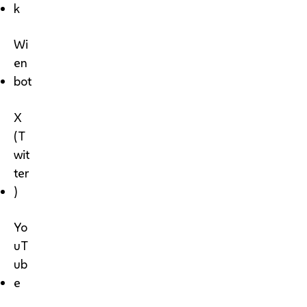
k
Wi
en
bot
X
(T
wit
ter
)
Yo
uT
ub
e