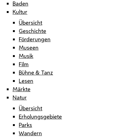
Baden
Kultur
Übersicht
Geschichte
Förderungen
Museen
Musik
Film
Bühne & Tanz
Lesen
Märkte
Natur
Übersicht
Erholungsgebiete
Parks
Wandern