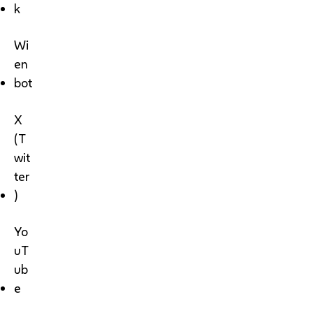
k
Wi
en
bot
X
(T
wit
ter
)
Yo
uT
ub
e