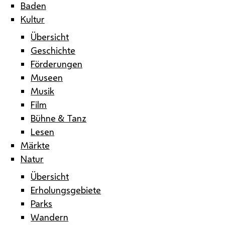
Baden
Kultur
Übersicht
Geschichte
Förderungen
Museen
Musik
Film
Bühne & Tanz
Lesen
Märkte
Natur
Übersicht
Erholungsgebiete
Parks
Wandern