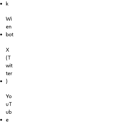
k
Wi
en
bot
X
(T
wit
ter
)
Yo
uT
ub
e