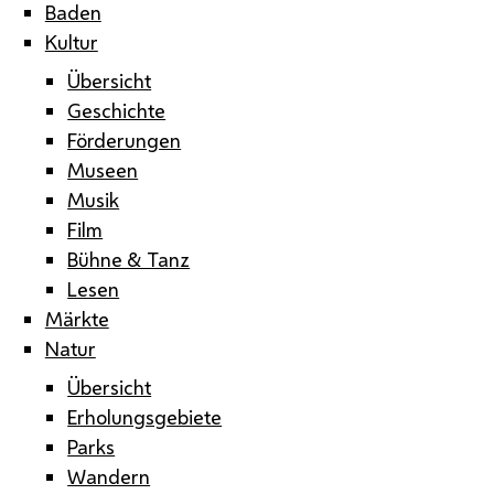
Baden
Kultur
Übersicht
Geschichte
Förderungen
Museen
Musik
Film
Bühne & Tanz
Lesen
Märkte
Natur
Übersicht
Erholungsgebiete
Parks
Wandern