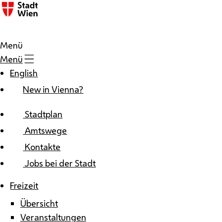
Zum Inhalt
Menü
Menü
English
New in Vienna?
Stadtplan
Amtswege
Kontakte
Jobs bei der Stadt
Freizeit
Übersicht
Veranstaltungen