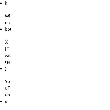
k
Wi
en
bot
X
(T
wit
ter
)
Yo
uT
ub
e