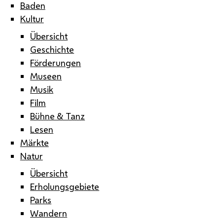
Baden
Kultur
Übersicht
Geschichte
Förderungen
Museen
Musik
Film
Bühne & Tanz
Lesen
Märkte
Natur
Übersicht
Erholungsgebiete
Parks
Wandern