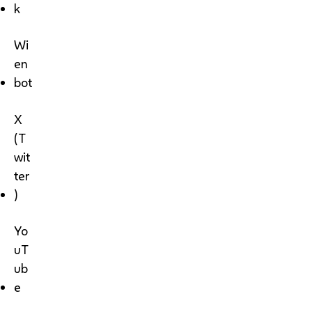
k
Wi
en
bot
X
(T
wit
ter
)
Yo
uT
ub
e