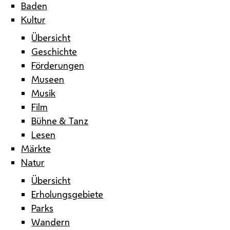
Baden
Kultur
Übersicht
Geschichte
Förderungen
Museen
Musik
Film
Bühne & Tanz
Lesen
Märkte
Natur
Übersicht
Erholungsgebiete
Parks
Wandern