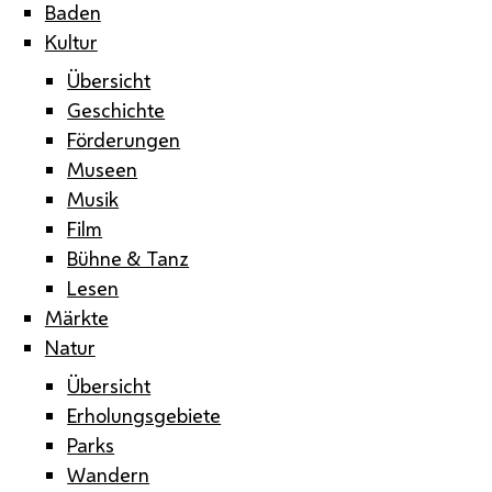
Baden
Kultur
Übersicht
Geschichte
Förderungen
Museen
Musik
Film
Bühne & Tanz
Lesen
Märkte
Natur
Übersicht
Erholungsgebiete
Parks
Wandern