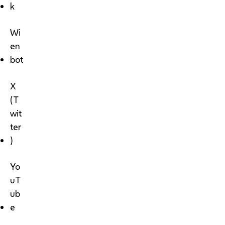
k
Wi
en
bot
X
(T
wit
ter
)
Yo
uT
ub
e