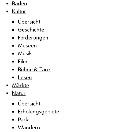
Baden
Kultur
Übersicht
Geschichte
Förderungen
Museen
Musik
Film
Bühne & Tanz
Lesen
Märkte
Natur
Übersicht
Erholungsgebiete
Parks
Wandern